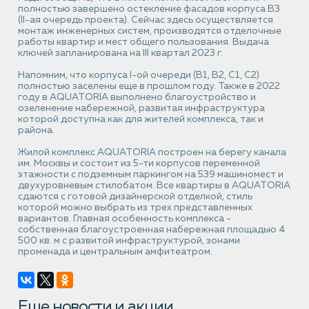
полностью завершено остекление фасадов корпуса В3
(II-ая очередь проекта). Сейчас здесь осуществляется
монтаж инженерных систем, производятся отделочные
работы квартир и мест общего пользования. Выдача
ключей запланирована на III квартал 2023 г.
Напомним, что корпуса I-ой очереди (В1, В2, С1, С2)
полностью заселены еще в прошлом году. Также в 2022
году в AQUATORIA выполнено благоустройство и
озеленение набережной, развитая инфраструктура
которой доступна как для жителей комплекса, так и
района.
Жилой комплекс AQUATORIA построен на берегу канала
им. Москвы и состоит из 5-ти корпусов переменной
этажности с подземным паркингом на 539 машиномест и
двухуровневым стилобатом. Все квартиры в AQUATORIA
сдаются с готовой дизайнерской отделкой, стиль
которой можно выбрать из трех представленных
вариантов. Главная особенность комплекса -
собственная благоустроенная набережная площадью 4
500 кв. м с развитой инфраструктурой, зонами
променада и центральным амфитеатром.
Еще новости и акции