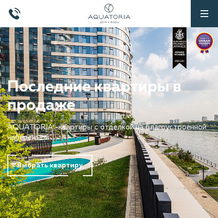
Последние квартиры в
продаже
AQUATORIA -квартиры с отделкой на благоустроенной
?>
набережной
Выбрать квартиру