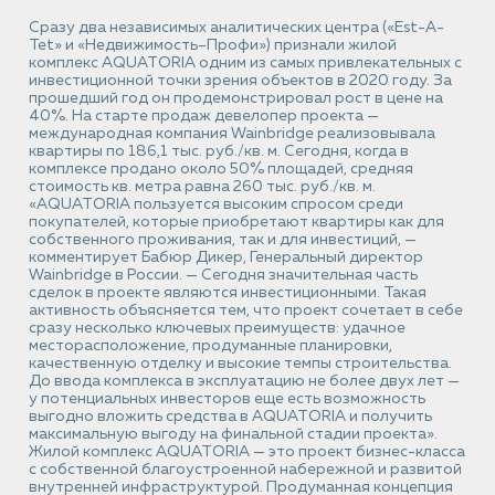
Сразу два независимых аналитических центра («Est-A-
Tet» и «Недвижимость–Профи») признали жилой
комплекс AQUATORIA одним из самых привлекательных с
инвестиционной точки зрения объектов в 2020 году. За
прошедший год он продемонстрировал рост в цене на
40%. На старте продаж девелопер проекта —
международная компания Wainbridge реализовывала
квартиры по 186,1 тыс. руб./кв. м. Сегодня, когда в
комплексе продано около 50% площадей, средняя
стоимость кв. метра равна 260 тыс. руб./кв. м.
«AQUATORIA пользуется высоким спросом среди
покупателей, которые приобретают квартиры как для
собственного проживания, так и для инвестиций, —
комментирует Бабюр Дикер, Генеральный директор
Wainbridge в России. — Сегодня значительная часть
сделок в проекте являются инвестиционными. Такая
активность объясняется тем, что проект сочетает в себе
сразу несколько ключевых преимуществ: удачное
месторасположение, продуманные планировки,
качественную отделку и высокие темпы строительства.
До ввода комплекса в эксплуатацию не более двух лет —
у потенциальных инвесторов еще есть возможность
выгодно вложить средства в AQUATORIA и получить
максимальную выгоду на финальной стадии проекта».
Жилой комплекс AQUATORIA — это проект бизнес-класса
с собственной благоустроенной набережной и развитой
внутренней инфраструктурой. Продуманная концепция