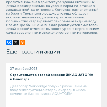
проекта выражена в архитектуре зданий, интересных
дизайнерских решениях на уровне паркинга, а также в
ландшафтной части проекта. Комплекс, расположенный
на берегу Химкинского водохранилища, обладает
исключительными видовыми характеристиками:
большинство квартир имеет панорамные виды на воду.
Все четыре башни AQUATORIA реализуются с чистовой
дизайнерской отделкой высокого уровня с применением
самых современных и высококачественных материалов.
Еще новости и акции
27 октября 2023
Строительство второй очереди ЖК AQUATORIA
в Левобере...
Девелопер Wainbridge получил разрешение на
ввод в эксплуатацию второй очереди в жилом
комплексе бизнес-класса AQUATORIA