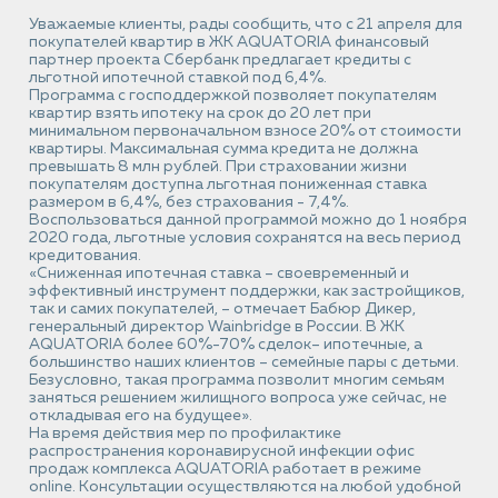
Уважаемые клиенты, рады сообщить, что с 21 апреля для
покупателей квартир в ЖК AQUATORIA финансовый
партнер проекта Сбербанк предлагает кредиты с
льготной ипотечной ставкой под 6,4%.
Программа с господдержкой позволяет покупателям
квартир взять ипотеку на срок до 20 лет при
минимальном первоначальном взносе 20% от стоимости
квартиры. Максимальная сумма кредита не должна
превышать 8 млн рублей. При страховании жизни
покупателям доступна льготная пониженная ставка
размером в 6,4%, без страхования - 7,4%.
Воспользоваться данной программой можно до 1 ноября
2020 года, льготные условия сохранятся на весь период
кредитования.
«Сниженная ипотечная ставка – своевременный и
эффективный инструмент поддержки, как застройщиков,
так и самих покупателей, – отмечает Бабюр Дикер,
генеральный директор Wainbridge в России. В ЖК
AQUATORIA более 60%-70% сделок– ипотечные, а
большинство наших клиентов – семейные пары с детьми.
Безусловно, такая программа позволит многим семьям
заняться решением жилищного вопроса уже сейчас, не
откладывая его на будущее».
На время действия мер по профилактике
распространения коронавирусной инфекции офис
продаж комплекса AQUATORIA работает в режиме
online. Консультации осуществляются на любой удобной