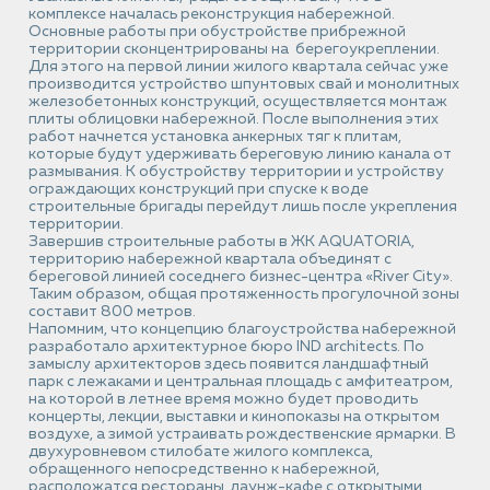
комплексе началась реконструкция набережной.
Основные работы при обустройстве прибрежной
территории сконцентрированы на берегоукреплении.
Для этого на первой линии жилого квартала сейчас уже
производится устройство шпунтовых свай и монолитных
железобетонных конструкций, осуществляется монтаж
плиты облицовки набережной. После выполнения этих
работ начнется установка анкерных тяг к плитам,
которые будут удерживать береговую линию канала от
размывания. К обустройству территории и устройству
ограждающих конструкций при спуске к воде
строительные бригады перейдут лишь после укрепления
территории.
Завершив строительные работы в ЖК AQUATORIA,
территорию набережной квартала объединят с
береговой линией соседнего бизнес-центра «River City».
Таким образом, общая протяженность прогулочной зоны
составит 800 метров.
Напомним, что концепцию благоустройства набережной
разработало архитектурное бюро IND architects. По
замыслу архитекторов здесь появится ландшафтный
парк с лежаками и центральная площадь с амфитеатром,
на которой в летнее время можно будет проводить
концерты, лекции, выставки и кинопоказы на открытом
воздухе, а зимой устраивать рождественские ярмарки. В
двухуровневом стилобате жилого комплекса,
обращенного непосредственно к набережной,
расположатся рестораны, лаунж-кафе с открытыми