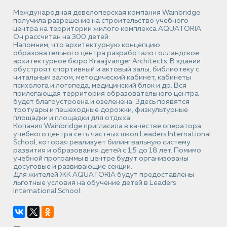
Международная девелоперская компания Wainbridge
получила разрешение на строительство учебного
центра на территории жилого комплекса AQUATORIA.
Он рассчитан на 300 детей.
Напомним, что архитектурную концепцию
образовательного центра разработало голландское
архитектурное бюро Kraaijvanger Architects. В здании
обустроят спортивный и актовый залы, библиотеку с
читальным залом, методический кабинет, кабинеты
психолога и логопеда, медицинский блок и др. Вся
прилегающая территория образовательного центра
будет благоустроена и озеленена. Здесь появятся
тротуары и пешеходные дорожки, физкультурные
площадки и площадки для отдыха.
Копания Wainbridge пригласила в качестве оператора
учебного центра сеть частных школ Leaders International
School, которая реализует билингвальную систему
развития и образования детей с 1,5 до 18 лет. Помимо
учебной программы в центре будут организованы
досуговые и развивающие секции.
Для жителей ЖК AQUATORIA будут предоставлены
льготные условия на обучение детей в Leaders
International School.