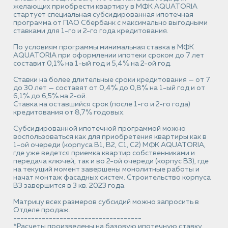
желающих приобрести квартиру в МФК AQUATORIA
стартует специальная субсидированная ипотечная
программа от ПАО Сбербанк с максимально выгодными
ставками для 1-го и 2-го года кредитования.
По условиям программы минимальная ставка в МФК
AQUATORIA при оформлении ипотеки сроком до 7 лет
составит 0,1% на 1-ый год и 5,4% на 2-ой год.
Ставки на более длительные сроки кредитования — от 7
до 30 лет — составят от 0,4% до 0,8% на 1-ый год и от
6,1% до 6,5% на 2-ой.
Ставка на оставшийся срок (после 1-го и 2-го года)
кредитования от 8,7% годовых.
Субсидированной ипотечной программой можно
воспользоваться как для приобретения квартиры как в
1-ой очереди (корпуса В1, В2, С1, С2) МФК AQUATORIA,
где уже ведется приемка квартир собственниками и
передача ключей, так и во 2-ой очереди (корпус В3), где
на текущий момент завершены монолитные работы и
начат монтаж фасадных систем. Строительство корпуса
В3 завершится в 3 кв. 2023 года.
Матрицу всех размеров субсидий можно запросить в
Отделе продаж.
------------------------------------
*Расчеты произведены на базовую ипотечную ставку