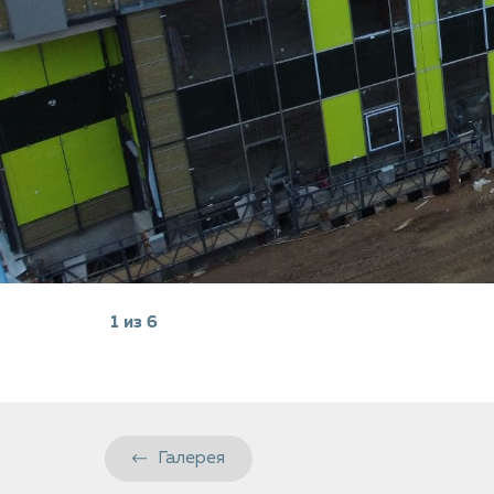
1
из
6
Галерея